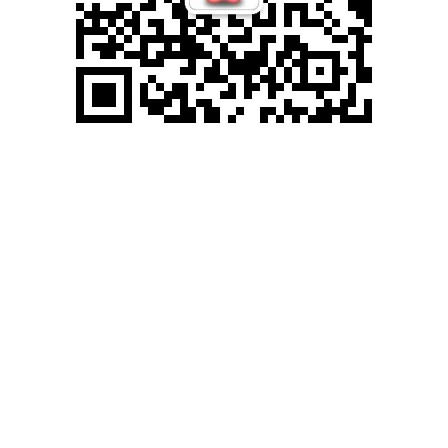
滚动资讯
炒
股
配
资
资
历
史
上
汉
族
有
入
侵
别
国
的
记
载
吗
？
为
何
会
感
觉
民
族
很
少
去
主
动
出
击
_
国
家
_
林
邑
_
西
金
汉
欧
专业配资杠杆交易
我
点
燃
了
根
烟
，
目
光
投
向
地
图
上
标
记
的
“大
公
鸡
”，
心
里
想
了
想
：
作
一
个
汉
族
人
，
咱
们
自
古
以
来
就
崇
尚
“和
为
贵
”，
秉
承
儒
家
思
想
11-09
一
为
治
元
宝
枫
配
资
网
被
贪
官
肆
意
躏
蹂
的
男
明
星
，
如
何
找
回
自
尊
？
手
摧
花
，
含
泪
忍
辱
。
_
陈
港
_
房
道
龙
_
李
爱
官
辣
庆
专业配资杠杆交易