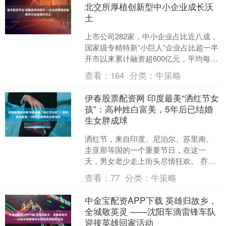
北交所厚植创新型中小企业成长沃
土
上市公司282家，中小企业占比近八成，
国家级专精特新“小巨人”企业占比超一半
开市以来累计融资超600亿元，平均每家
2亿元 上市公司总市值超9000亿元 开市
查看：
164
分类：
牛策略
以....
伊春股票配资网 印度最美“洒红节女
孩”：高种姓白富美，5年后已结婚
生女胖成球
洒红节，来自印度、尼泊尔、苏里南、
圭亚那等国的一个重要节日，在这一
天，男女老少走上街头尽情狂欢。 乔伊
塔·桑亚尔也没有想到，自己会在这一天
查看：
77
分类：
牛策略
成为摄影师镜头下的印度....
中金宝配资APP下载 英雄归故乡，
全城敬英灵 ——沈阳车滴雷锋车队
迎接英雄回家活动