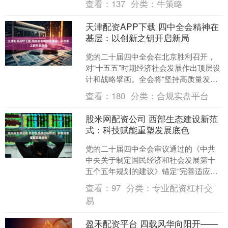
查看：
137
分类：
牛策略
天津配资APP下载 四中全会精神在
基层：以创新之钥开启新局
党的二十届四中全会在北京胜利召开，
对“十五五”时期经济社会发展作出顶层设
计和战略擘画。全会将“坚持高质量发
展”作为“十五五”时期经济社会发展必须
查看：
180
分类：
合规实盘平台
遵循的原则，并将....
股米网配资公司 西部生态建设新范
式：科技赋能重塑发展底色
党的二十届四中全会审议通过的《中共
中央关于制定国民经济和社会发展第十
五个五年规划的建议》锚定“完善适应气
候变化工作体系”“扎实推动西部大开发形
查看：
97
分类：
专业配资杠杆交
成新格局”等战略目....
易
盈禾配资平台 四载风华向阳开——