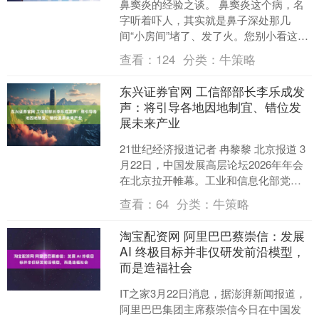
鼻窦炎的经验之谈。 鼻窦炎这个病，名
字听着吓人，其实就是鼻子深处那几
间“小房间”堵了、发了火。您别小看这八
个藏在面骨里的空腔：额窦、筛窦、上
查看：
124
分类：
牛策略
颌窦、蝶窦，它们本来....
东兴证券官网 工信部部长李乐成发
声：将引导各地因地制宜、错位发
展未来产业
21世纪经济报道记者 冉黎黎 北京报道 3
月22日，中国发展高层论坛2026年年会
在北京拉开帷幕。工业和信息化部党组
书记、部长李乐成出席年会并围绕“技术
查看：
64
分类：
牛策略
创新与未....
淘宝配资网 阿里巴巴蔡崇信：发展
AI 终极目标并非仅研发前沿模型，
而是造福社会
IT之家3月22日消息，据澎湃新闻报道，
阿里巴巴集团主席蔡崇信今日在中国发