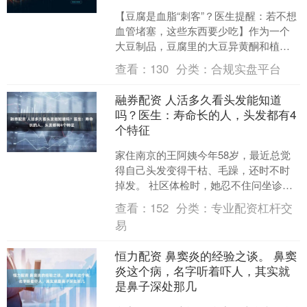
【豆腐是血脂“刺客”？医生提醒：若不想
血管堵塞，这些东西要少吃】作为一个
大豆制品，豆腐里的大豆异黄酮和植物
蛋白，在临床营养学里对改善血脂有积
查看：
130
分类：
合规实盘平台
极意义，更谈不上伤血....
融券配资 人活多久看头发能知道
吗？医生：寿命长的人，头发都有4
个特征
家住南京的王阿姨今年58岁，最近总觉
得自己头发变得干枯、毛躁，还时不时
掉发。 社区体检时，她忍不住问坐诊的
医生：“医生，听邻居说，看头发能看出
查看：
152
分类：
专业配资杠杆交
人能活多久，真的假....
易
恒力配资 鼻窦炎的经验之谈。 鼻窦
炎这个病，名字听着吓人，其实就
是鼻子深处那几