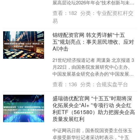
展高层论坛2026年年会“技术创新与未来
产业发展专题研讨会”上发表演讲，系统
查看：
182
分类：
专业配资杠杆交
阐述了中国....
易
锦锂配资官网 韩文秀详解“十五
五”规划亮点：事关居民增收、应对
AI冲击
21世纪经济报道记者 周潇枭 北京报道 3
月22日，由国务院发展研究中心主办、
中国发展基金研究会承办的“中国发展高
层论坛2026年年会”在北京举行。 中央财
查看：
136
分类：
合规实盘平台
经委....
盛瑞德优配官网 “十五五”时期将深
化拓展央企“AI+ ”专项行动 央企红
利ETF（561580）助力把握央企高
质量发展红利
中证网讯日前，国务院国资委主任张玉
卓接受新华社记者采访时表示，“十五