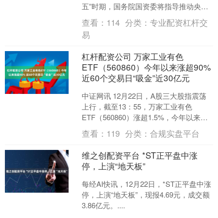
五”时期，国务院国资委将指导推动央企
进一步聚焦主责主业、发展实体经济，
查看：
114
分类：
专业配资杠杆交
推动产业体系不断向高附....
易
杠杆配资公司 万家工业有色
ETF（560860）今年以来涨超90%
近60个交易日“吸金”近30亿元
中证网讯 12月22日，A股三大股指震荡
上行，截至13：55，万家工业有色
ETF（560860）涨超1.5%，今年以来涨
超90%，指数成分股白银有色涨停，中钨
查看：
119
分类：
合规实盘平台
高....
维之创配资平台 *ST正平盘中涨
停，上演“地天板”
每经AI快讯，12月22日，*ST正平盘中涨
停，上演“地天板”，现报4.69元，成交额
3.86亿元。....