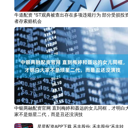
牛道配资 *ST观典被查出存在多项违规行为 部分受损投
者存索赔机会
中银两融配资官网 直到梅婷和聂远的女儿同框，才明白
家不是烦星二代，而是丑还没演技
星星配资APP下载 禾丰股份: 禾丰股份“禾丰转