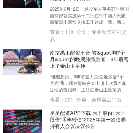
2025年9月12日，退役军人事务部与韩国
国防部就实施第十二批在韩中国人民志
愿军烈士遗骸交接工作达成一致。韩方
向中方移交30位在韩中国人民志愿军烈
查看：
119
分类：
专业配资杠杆交
士遗骸及相关遗....
易
南京禹王配资平台 被&quot;判7个
月&quot;的晚期肺癌患者，6年后爬
上了泰山玉皇顶
"谁能想到，6年前被大夫说'最多活7个
月'的我，现在能站在泰山顶上吹风?"说
这话的魏根存，正站在泰山玉皇顶的观
日峰前，裹着件深灰外套，手里攥着和
查看：
201
分类：
合规实盘平台
袁希福院长的合影....
星星配资APP下载 禾丰股份: 禾丰
股份“禾丰转债”2025年第一次债券
持有人会议决议公告